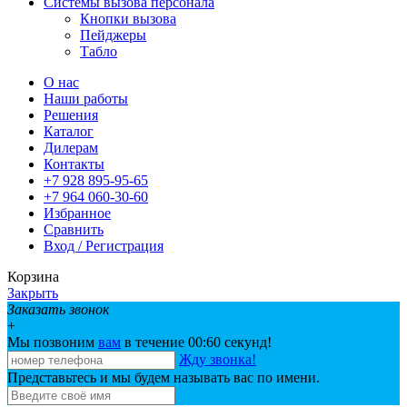
Системы вызова персонала
Кнопки вызова
Пейджеры
Табло
О нас
Наши работы
Решения
Каталог
Дилерам
Контакты
+7 928 895-95-65
+7 964 060-30-60
Избранное
Сравнить
Вход / Регистрация
Корзина
Закрыть
Заказать звонок
+
Мы позвоним
вам
в течение 00:
60
секунд!
Жду звонка!
Представьтесь и мы будем называть вас по имени.